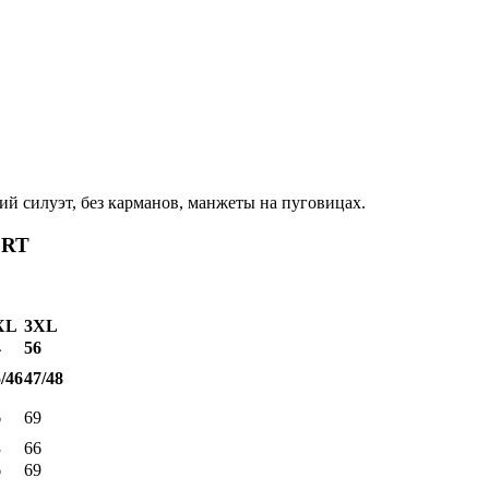
й силуэт, без карманов, манжеты на пуговицах.
ORT
XL
3XL
4
56
/46
47/48
6
69
3
66
6
69