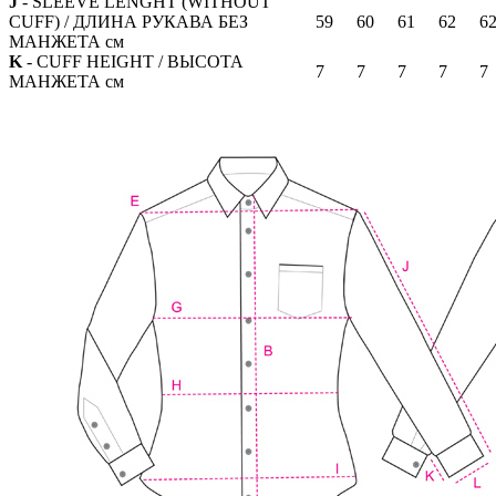
J
- SLEEVE LENGHT (WITHOUT
CUFF) / ДЛИНА РУКАВА БЕЗ
59
60
61
62
6
МАНЖЕТА см
K
- CUFF HEIGHT / ВЫСОТА
7
7
7
7
7
МАНЖЕТА см