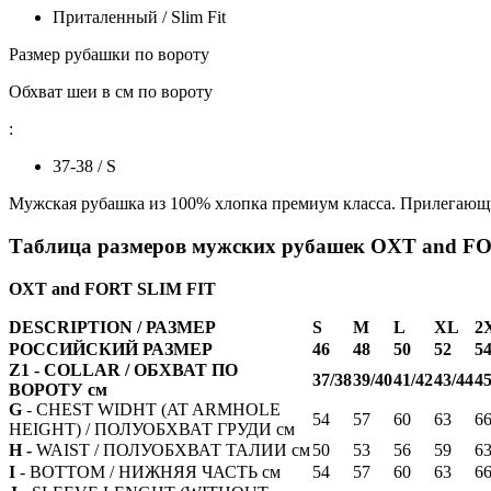
Приталенный / Slim Fit
Размер рубашки по вороту
Обхват шеи в см по вороту
:
37-38 / S
Мужская рубашка из 100% хлопка премиум класса. Прилегающи
Таблица размеров мужских рубашек OXT and F
OXT and FORT SLIM FIT
DESCRIPTION / РАЗМЕР
S
M
L
XL
2
РОССИЙСКИЙ РАЗМЕР
46
48
50
52
5
Z1 - COLLAR / ОБХВАТ ПО
37/38
39/40
41/42
43/44
45
ВОРОТУ см
G
- CHEST WIDHT (AT ARMHOLE
54
57
60
63
6
HEIGHT) / ПОЛУОБХВАТ ГРУДИ см
H -
WAIST / ПОЛУОБХВАТ ТАЛИИ см
50
53
56
59
6
I
- BOTTOM / НИЖНЯЯ ЧАСТЬ см
54
57
60
63
6