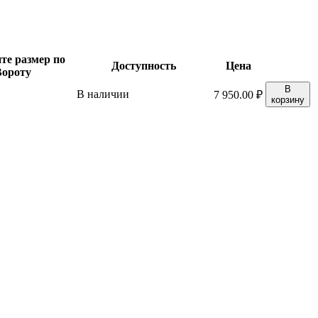
те размер по
Доступность
Цена
Вороту
В
В наличии
7 950.00
₽
корзину