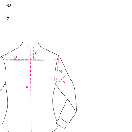
2
62
7