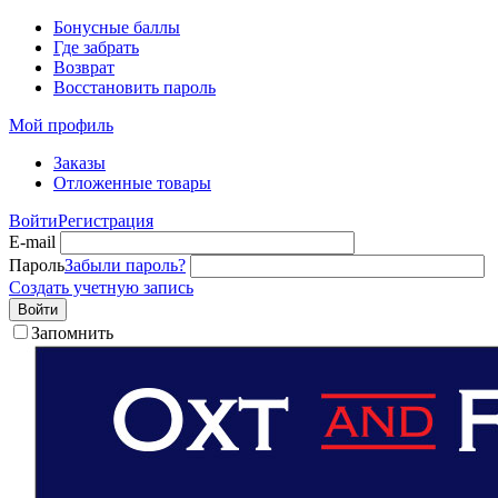
Бонусные баллы
Где забрать
Возврат
Восстановить пароль
Мой профиль
Заказы
Отложенные товары
Войти
Регистрация
E-mail
Пароль
Забыли пароль?
Создать учетную запись
Войти
Запомнить