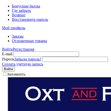
Бонусные баллы
Где забрать
Возврат
Восстановить пароль
Мой профиль
Заказы
Отложенные товары
Войти
Регистрация
E-mail
Пароль
Забыли пароль?
Создать учетную запись
Войти
Запомнить