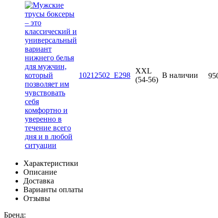
XXL
10212502_E298
В наличии
95
(54-56)
Характеристики
Описание
Доставка
Варианты оплаты
Отзывы
Бренд: