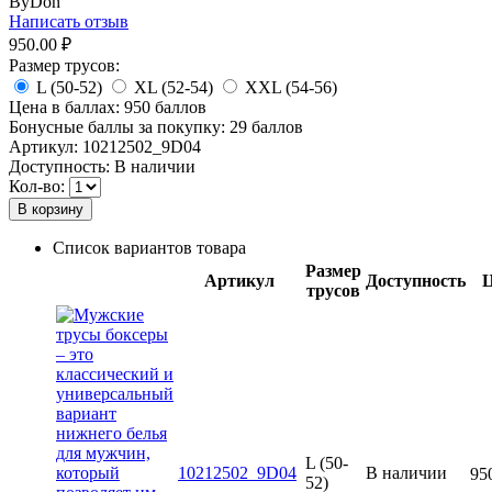
ByDon
Написать отзыв
950.00
₽
Размер трусов:
L (50-52)
XL (52-54)
XXL (54-56)
Цена в баллах:
950 баллов
Бонусные баллы за покупку:
29 баллов
Артикул:
10212502_9D04
Доступность:
В наличии
Кол-во:
В корзину
Список вариантов товара
Размер
Артикул
Доступность
Ц
трусов
L (50-
10212502_9D04
В наличии
95
52)