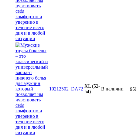
XL (52-
10212502_DA72
В наличии
95
54)