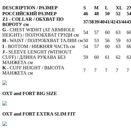
DESCRIPTION / РАЗМЕР
S
M
L
XL
2
РОССИЙСКИЙ РАЗМЕР
46
48
50
52
5
Z1 - COLLAR / ОБХВАТ ПО
37/38
39/40
41/42
43/44
45
ВОРОТУ см
G
- CHEST WIDHT (AT ARMHOLE
54
57
60
63
6
HEIGHT) / ПОЛУОБХВАТ ГРУДИ см
H -
WAIST / ПОЛУОБХВАТ ТАЛИИ см
50
53
56
59
6
I
- BOTTOM / НИЖНЯЯ ЧАСТЬ см
54
57
60
63
6
J
- SLEEVE LENGHT (WITHOUT
CUFF) / ДЛИНА РУКАВА БЕЗ
59
60
61
62
6
МАНЖЕТА см
K
- CUFF HEIGHT / ВЫСОТА
7
7
7
7
7
МАНЖЕТА см
OXT and FORT BIG SIZE
OXT and FORT EXTRA SLIM FIT