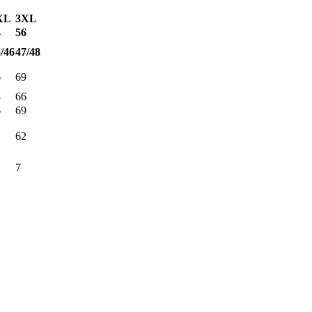
XL
3XL
4
56
/46
47/48
6
69
3
66
6
69
2
62
7